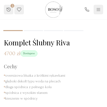
1
1
/
4
Komplet Ślubny Riva
4700 zł
Dostępne
Cechy
oversizowa bluzka z krótkimi rękawkami
głęboki dekolt typu woda na plecach
długa spódnica z pełnego koła
spódnica z wysokim stanem
kieszenie w spódnicy