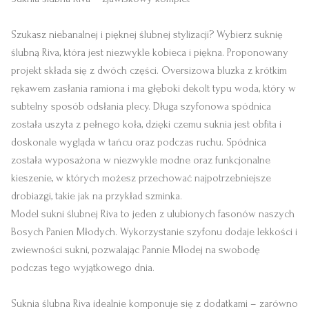
Szukasz niebanalnej i pięknej ślubnej stylizacji? Wybierz suknię
ślubną Riva, która jest niezwykle kobieca i piękna. Proponowany
projekt składa się z dwóch części. Oversizowa bluzka z krótkim
rękawem zasłania ramiona i ma głęboki dekolt typu woda, który w
subtelny sposób odsłania plecy. Długa szyfonowa spódnica
została uszyta z pełnego koła, dzięki czemu suknia jest obfita i
doskonale wygląda w tańcu oraz podczas ruchu. Spódnica
została wyposażona w niezwykle modne oraz funkcjonalne
kieszenie, w których możesz przechować najpotrzebniejsze
drobiazgi, takie jak na przykład szminka.
Model sukni ślubnej Riva to jeden z ulubionych fasonów naszych
Bosych Panien Młodych. Wykorzystanie szyfonu dodaje lekkości i
zwiewności sukni, pozwalając Pannie Młodej na swobodę
podczas tego wyjątkowego dnia.
Suknia ślubna Riva idealnie komponuje się z dodatkami – zarówno