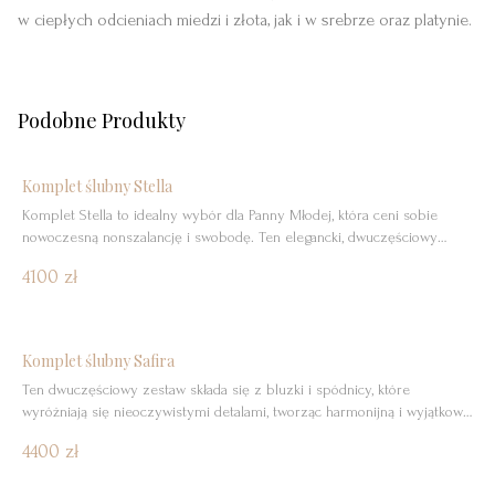
w ciepłych odcieniach miedzi i złota, jak i w srebrze oraz platynie.
Podobne Produkty
Nowość
Komplet ślubny Stella
Komplet Stella to idealny wybór dla Panny Młodej, która ceni sobie
nowoczesną nonszalancję i swobodę. Ten elegancki, dwuczęściowy
zestaw składa się z prostego, dopasowanego topu na szerszych
4100 zł
ramiączkach oraz szerokich spodni z wysokim stanem, tworząc
oryginalną i niezwykle stylową alternatywę dla tradycyjnej sukni.
Delikatny top wyróżnia się zmysłowymi guziczkami na plecach, które
stanowią subtelny, a […]
Nowość
Komplet ślubny Safira
Ten dwuczęściowy zestaw składa się z bluzki i spódnicy, które
wyróżniają się nieoczywistymi detalami, tworząc harmonijną i wyjątkowo
kobiecą całość. Górę stanowi bluzka o minimalistycznym przodzie, z
4400 zł
subtelnym dekoltem w łódkę i wycięciem delikatnie odsłaniającym
obojczyki. Materiał, nakładający się na siebie i krzyżujący z przodu,