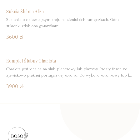
nadaje bluzce nowoczesny, a zarazem zmysłowy charakter. Zmysłowy
dekolt z […]
Suknia Ślubna Alisa
Sukienka o dziewczęcym kroju na cieniutkich ramiączkach. Góra
sukienki zdobiona gwiazdkami.
3600 zł
Bestseller
Komplet Ślubny Charlota
Charlota jest idealna na ślub plenerowy lub plażowy. Prosty fason ze
zjawiskowo pięknej portugalskiej koronki. Do wyboru koronkowy top lub
gładka bluzeczka z romantycznie opadającymi na ramiona falbankami.
3900 zł