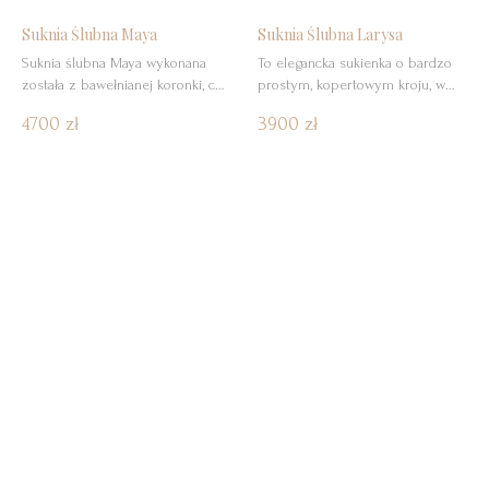
Suknia Ślubna Maya
Suknia Ślubna Larysa
Suknia ślubna Maya wykonana
To elegancka sukienka o bardzo
została z bawełnianej koronki, co
prostym, kopertowym kroju, w
w naturalny sposób podkreśla
której niezależnie od wieku
4700 zł
3900 zł
urodę Panny Młodej i jej nie
przyszła Panna Młoda będzie
przytłacza. Sukienka posiada
prezentować się zjawiskowo.
krótki tren, który dodaje jej uroku
i wprowadza zupełnie inny
charakter kreacji. Z tyłu sukienki
znajdziemy delikatne rozcięcie na
plecach, które dodaje klasy, stylu
oraz delikatności i subtelności
zarazem.