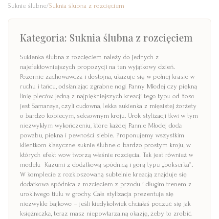
Suknie ślubne
/
Suknia ślubna z rozcięciem
Kategoria:
Suknia ślubna z rozcięciem
Sukienka ślubna z rozcięciem należy do jednych z
najefektowniejszych propozycji na ten wyjątkowy dzień.
Pozornie zachowawcza i dostojna, ukazuje się w pełnej krasie w
ruchu i tańcu, odsłaniając zgrabne nogi Panny Młodej czy piękną
linię pleców. Jedną z najpiękniejszych kreacji tego typu od Boso
jest Samanaya, czyli cudowna, lekka sukienka z mięsistej żorżety
o bardzo kobiecym, seksownym kroju. Urok stylizacji tkwi w tym
niezwykłym wykończeniu, które każdej Pannie Młodej doda
powabu, piękna i pewności siebie. Proponujemy wszystkim
klientkom klasyczne suknie ślubne o bardzo prostym kroju, w
których efekt wow tworzą właśnie rozcięcia. Tak jest również w
modelu Kazumi z dodatkową spódnicą i górą typu „bokserka”.
W komplecie z rozkloszowaną subtelnie kreacją znajduje się
dodatkowa spódnica z rozcięciem z przodu i długim trenem z
urokliwego tiulu w grochy. Cała stylizacja prezentuje się
niezwykle bajkowo – jeśli kiedykolwiek chciałaś poczuć się jak
księżniczka, teraz masz niepowtarzalną okazję, żeby to zrobić.