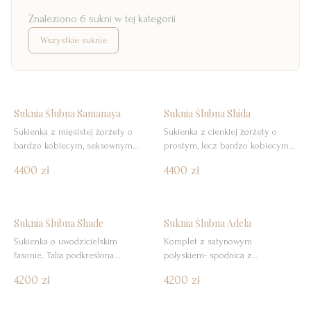
Znaleziono
6
sukni
w tej kategorii
Wszystkie suknie
Suknia Ślubna Samanaya
Suknia Ślubna Shida
Sukienka z mięsistej żorżety o
Sukienka z cienkiej żorżety o
bardzo kobiecym, seksownym
prostym, lecz bardzo kobiecym
kroju. Rozcięcie na spódnicy i
fasonie. Z rękawkiem lub bez.
4400 zł
4400 zł
kopertowy dekolt.
Suknia Ślubna Shade
Suknia Ślubna Adela
Sukienka o uwodzicielskim
Komplet z satynowym
fasonie. Talia podkreślona
połyskiem- spódnica z
paskiem. Lejący dekolt typu
kontrafałdami i kieszeniami,
4200 zł
4200 zł
&#8222;woda&#8221; na plecach.
gorsetowy top na odpinanych
ramiączkach.