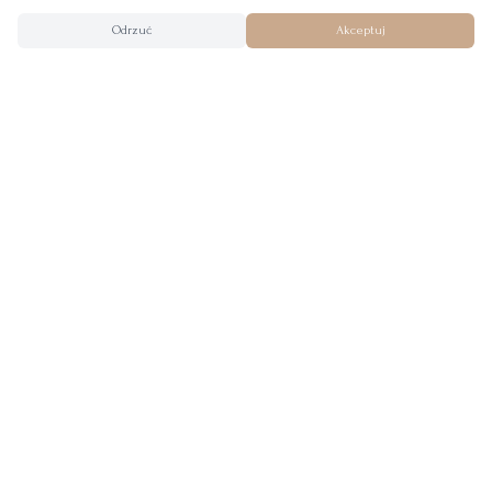
Odrzuć
Akceptuj
Tworzymy wyjątkowe suknie ślubne z miłością do wolności,
lekkości i naturalnego piękna. Nasze kreacje są projektowane i
szyte ręcznie w naszym kameralnym salonie ślubnym w
Krakowie.