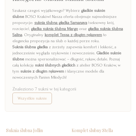
Szukasz czegoś wyjątkowego? Wybierz
gładkie suknie
ślubne
BOSO Kraków! Nasza oferta obejmuje najmodniejsze
propozycje:
suknia ślubna gładka Samanaya
(seksowny krój,
rozcięcie),
gładka suknia ślubna Margo
oraz
gładka suknia ślubna
Salina
. Oryginalny
komplet Tessa z długim rękawem
to
elegancka propozycja na ślub o każdej porze roku.
Suknia ślubna gładka
z żorżety zapewnia komfort i lekkość, a
jednocześnie wygląda szykownie i nowocześnie.
Gładkie suknie
ślubne
można spersonalizować – długość, rękaw, detale. Poznaj
całą kolekcję
sukni ślubnych gładkich
z atelier BOSO Kraków, w
tym
suknie z długim rękawem
i klasyczne modele dla
nowoczesnych Panien Młodych!
Znaleziono
7
sukni
w tej kategorii
Wszystkie suknie
Bestseller
Nowość
Suknia ślubna Jollin
Komplet ślubny Stella
Nowość