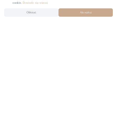
cookie.
Dowiedz się więcej
Odrzuć
Akceptuj
Tworzymy wyjątkowe suknie ślubne z miłością do wolności,
lekkości i naturalnego piękna. Nasze kreacje są projektowane i
szyte ręcznie w naszym kameralnym salonie ślubnym w
Krakowie.