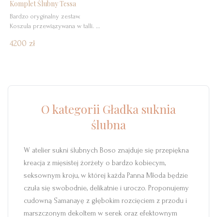
Komplet Ślubny Tessa
https://www.instagram.com/malo
Bardzo oryginalny zestaw.
wana.panna/)
Koszula przewiązywana w talli. W
komplecie spódnica ze skosu o
4200 zł
seksownym kroju.
O kategorii
Gładka suknia
ślubna
W atelier sukni ślubnych Boso znajduje się przepiękna
kreacja z mięsistej żorżety o bardzo kobiecym,
seksownym kroju, w której każda Panna Młoda będzie
czuła się swobodnie, delikatnie i uroczo. Proponujemy
cudowną Samanayę z głębokim rozcięciem z przodu i
marszczonym dekoltem w serek oraz efektownym