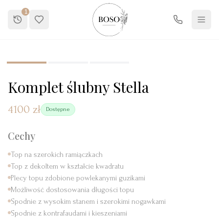
1
1
/
3
Nowość
Komplet ślubny Stella
4100 zł
Dostępne
Cechy
Top na szerokich ramiączkach
Top z dekoltem w kształcie kwadratu
Plecy topu zdobione powlekanymi guzikami
Możliwość dostosowania długości topu
Spodnie z wysokim stanem i szerokimi nogawkami
Spodnie z kontrafaudami i kieszeniami