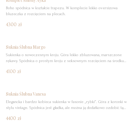
Komplet Ślubny Ayka
Boho spódnica w kształcie trapezu. W komplecie lekko oversizowa
bluzeczka z rozcięciem na plecach.
4300 zł
Suknia Ślubna Margo
Sukienka o nowoczesnym kroju. Góra lekko zbluzowana, marszczone
rękawy. Spódnica o prostym kroju z seksownym rozcięciem na środku.
Idealnym dodatkiem może być skórzana ramoneska (kurtka od
4100 zł
https://www.instagram.com/malowana.panna/)
Suknia Ślubna Vanesa
Elegancka i bardzo kobieca sukienka w fasonie „rybki”. Góra z koronki w
stylu vintage. Spódnica jest gładka, ale można ją dodatkowo ozdobić tą
samą koronką zamawiając koronkową halkę na spódnicę.
4400 zł