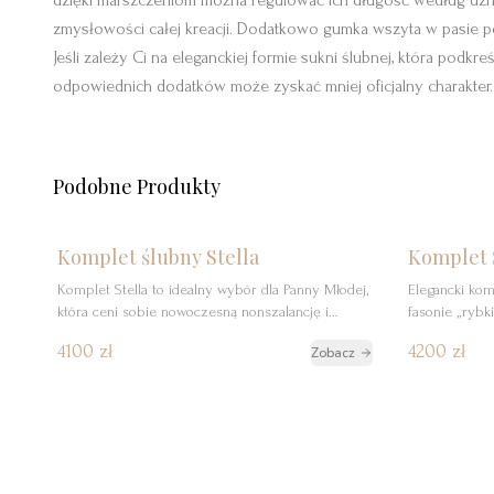
dzięki marszczeniom można regulować ich długość według uznan
zmysłowości całej kreacji. Dodatkowo gumka wszyta w pasie p
Jeśli zależy Ci na eleganckiej formie sukni ślubnej, która podkr
odpowiednich dodatków może zyskać mniej oficjalny charakter.
Podobne Produkty
Szczegóły
Rezerwuj
Szcz
Nowość
Komplet ślubny Stella
Komplet 
Komplet Stella to idealny wybór dla Panny Młodej,
Elegancki ko
która ceni sobie nowoczesną nonszalancję i
fasonie „rybk
swobodę. Ten elegancki, dwuczęściowy zestaw
geometryczne
4100 zł
4200 zł
Zobacz
składa się z prostego, dopasowanego topu na
szerszych ramiączkach oraz szerokich spodni z
wysokim stanem, tworząc oryginalną i niezwykle
stylową alternatywę dla tradycyjnej sukni.
Delikatny top wyróżnia się zmysłowymi
guziczkami na plecach, które stanowią subtelny, a
[…]