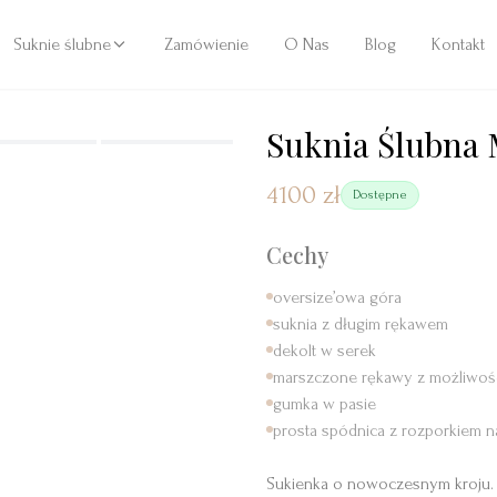
Suknie ślubne
Zamówienie
O Nas
Blog
Kontakt
Suknia Ślubna
4100 zł
Dostępne
Cechy
oversize’owa góra
suknia z długim rękawem
dekolt w serek
marszczone rękawy z możliwości
gumka w pasie
prosta spódnica z rozporkiem n
Sukienka o nowoczesnym kroju. 