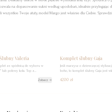
ia. Delikatny dekolt w serek pięknie wysmukla linię szyi. Spódnica o
ozwala na dopasowanie sukni według upodobań, idealnie przylegając d
eśli wszystkie Twoje atuty, model Margo jest właśnie dla Ciebie. Sprawdz
egóły
Rezerwuj
Szczegóły
Re
Nowość
Ślubny Valeria
Komplet ślubny Gaja
mplet ze spódnicą do wyboru w
Jeśli marzysz o dziewczęcej stylizacj
i” lub połowy koła. Top z
boho, to komplet ślubny Gaja jest wł
j koronki.
Ciebie. Ten dwuczęściowy zestaw łą
4200 zł
Zobacz
subtelną romantyczność z delikatną 
tworząc kreację pełną lekkości i uro
stanowi koronkowa bluzka ze stójką, 
stylizacji elegancji, a jej koronkowe
dodają subtelności. Z tyłu bluzki mo
długą, […]