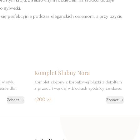
 prostym kroju, z seksownym rozcięciem na środku, dodaje
o sylwetki.
i się perfekcyjnie podczas eleganckich ceremonii, a przy użyciu
zerwuj
Szczegóły
Rezerwuj
Komplet Ślubny Nora
i w stylu
Komplet złożony z koronkowej bluzki z dekoltem
aśnie dla
z przodu i wąskiej w biodrach spódnicy ze skosu.
czy w sobie
4200 zł
Zobacz
Zobacz
nonszalancją,
ku. Górę
która nadaje
 wykończenia
żna dodać