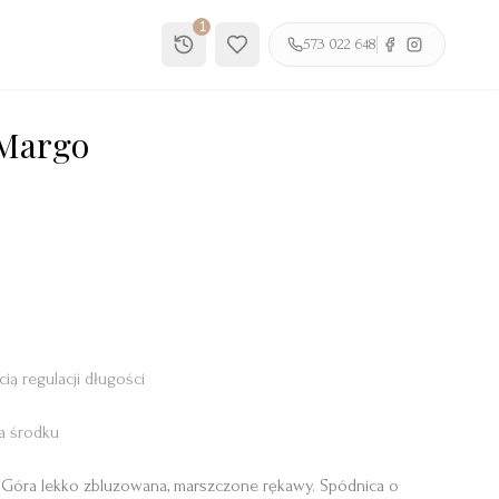
1
573 022 648
 Margo
ą regulacji długości
a środku
Góra lekko zbluzowana, marszczone rękawy. Spódnica o