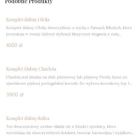
Podobne Produkty
Nowość
Komplet ślubny Ofelia
Komplet ślubny Ofelia stworzyliśmy z myślą o Pannach Młodych, które
poszukują w swojej ślubnej stylizacji klasycznej elegancji z nutą
nowoczesności i zmysłowości. Ten dwuczęściowy zestaw składa się z
4500 zł
dopasowanej bluzki i spódnicy, które tworzą harmonijną i niezwykle
stylową całość. Górę stanowi elegancka bluzka z dekoltem w kształcie
kwadratu. Przód zdobi piękna koronka, podszyta materiałem dla […]
Bestseller
Komplet Ślubny Charlota
Charlota jest idealna na ślub plenerowy lub plażowy. Prosty fason ze
zjawiskowo pięknej portugalskiej koronki. Do wyboru koronkowy top lub
gładka bluzeczka z romantycznie opadającymi na ramiona falbankami.
3900 zł
Nowość
Komplet ślubny Safira
Ten dwuczęściowy zestaw składa się z bluzki i spódnicy, które
wyróżniają się nieoczywistymi detalami, tworząc harmonijną i wyjątkowo
kobiecą całość. Górę stanowi bluzka o minimalistycznym przodzie, z