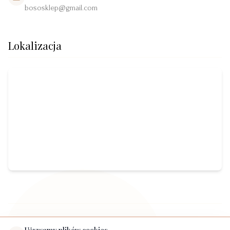
bososklep@gmail.com
Lokalizacja
©
2026
Boso. Wszelkie prawa zastrzeżone. BOSO Joanna Sieprawska z