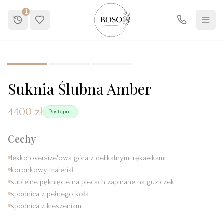
1
1
/
3
Suknia Ślubna Amber
4400 zł
Dostępne
Cechy
lekko oversize'owa góra z delikatnymi rękawkami
koronkowy materiał
subtelne pęknięcie na plecach zapinane na guziczek
spódnica z pełnego koła
spódnica z kieszeniami