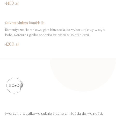
4400 zł
subtelnym dekoltem w łódkę i wycięciem delikatnie odsłaniającym
obojczyki. Materiał, nakładający się na siebie i krzyżujący z przodu,
nadaje bluzce nowoczesny, a zarazem zmysłowy charakter. Zmysłowy
dekolt z […]
Suknia Ślubna Bamidelle
Romantyczna, koronkowa góra bluzeczka, do wyboru rękawy w stylu
boho. Koronka i gładka spódnica ze skosu w kolorze ecru.
4200 zł
Tworzymy wyjątkowe suknie ślubne z miłością do wolności,