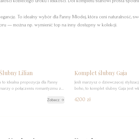
ałości kobiecego uroku i lekkości. Dół kompletu stanowi prosta spódn
elegancję. To idealny wybór dla Panny Młodej, która ceni naturalność, 
ru — można np. wymienić top na inny dostępny w kolekcji.
egóły
Rezerwuj
Szczegóły
Re
Nowość
Ślubny Lilian
Komplet ślubny Gaja
n to idealna propozycja dla Panny
Jeśli marzysz o dziewczęcej stylizacj
a marzy o połączeniu romantyzmu z
boho, to komplet ślubny Gaja jest wł
tylem. Składa się z topu i długiej,
Ciebie. Ten dwuczęściowy zestaw łą
4200 zł
Zobacz
nicy, które wyróżniają się
subtelną romantyczność z delikatną 
koronkowymi wstawkami, nadającymi
tworząc kreację pełną lekkości i uro
kowej lekkości i zmysłowości. Góra, w
stanowi koronkowa bluzka ze stójką, 
ckiego topu na cienkich ramiączkach,
stylizacji elegancji, a jej koronkowe
dopasowana do ciała, odsłania
dodają subtelności. Z tyłu bluzki mo
, co nadaje stylizacji świeżości […]
długą, […]