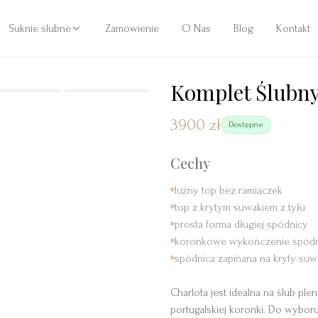
Suknie ślubne
Zamówienie
O Nas
Blog
Kontakt
Komplet Ślubny
3900 zł
Dostępne
Cechy
luźny top bez ramiączek
top z krytym suwakiem z tyłu
prosta forma długiej spódnicy
koronkowe wykończenie spódn
spódnica zapinana na kryty suw
Charlota jest idealna na ślub pl
portugalskiej koronki. Do wybor