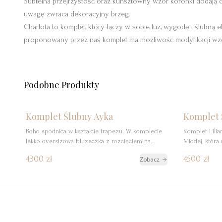
Subtelna przejrzystość oraz kunsztowny wzór koronki dodają c
uwagę zwraca dekoracyjny brzeg.
Charlota to komplet, który łączy w sobie luz, wygodę i ślubną 
proponowany przez nas komplet ma możliwość modyfikacji wzo
Podobne Produkty
Szczegóły
Rezerwuj
Szcz
Nowość
Komplet Ślubny Ayka
Komplet 
Boho spódnica w kształcie trapezu. W komplecie
Komplet Lilia
lekko oversizowa bluzeczka z rozcięciem na
Młodej, któr
plecach.
nowoczesnym s
4300 zł
4500 zł
Zobacz
zwiewnej spód
delikatnymi 
kreacji wyjąt
formie elegan
perfekcyjnie 
subtelnie talie