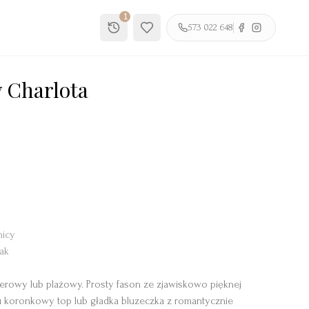
1
573 022 648
 Charlota
icy
ak
enerowy lub plażowy. Prosty fason ze zjawiskowo pięknej
u koronkowy top lub gładka bluzeczka z romantycznie