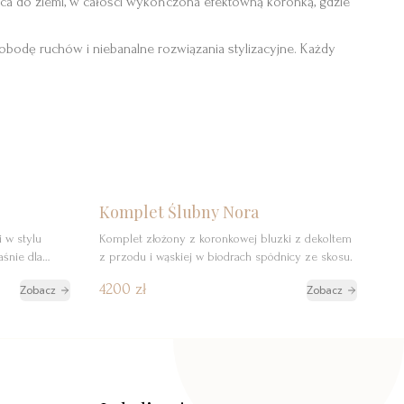
ica do ziemi, w całości wykończona efektowną koronką, gdzie
swobodę ruchów i niebanalne rozwiązania stylizacyjne. Każdy
zerwuj
Szczegóły
Rezerwuj
Komplet Ślubny Nora
i w stylu
Komplet złożony z koronkowej bluzki z dekoltem
aśnie dla
z przodu i wąskiej w biodrach spódnicy ze skosu.
czy w sobie
4200 zł
Zobacz
Zobacz
nonszalancją,
ku. Górę
która nadaje
 wykończenia
żna dodać