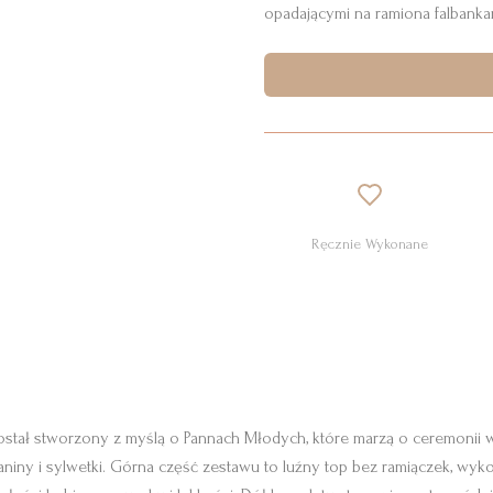
opadającymi na ramiona falbanka
Ręcznie Wykonane
stał stworzony z myślą o Pannach Młodych, które marzą o ceremonii w p
y i sylwetki. Górna część zestawu to luźny top bez ramiączek, wykona